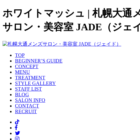
ホワイトマッシュ | 札幌大通
サロン・美容室 JADE（ジェ
TOP
BEGINNER’S GUIDE
CONCEPT
MENU
TREATMENT
STYLE GALLERY
STAFF LIST
BLOG
SALON INFO
CONTACT
RECRUIT