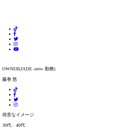
OWNER(JADE -zero- 勤務)
藤巻 悠
得意なイメージ
30代、40代